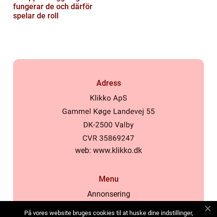
fungerar de och därför
spelar de roll
Adress
web:
www.klikko.dk
Menu
Annonsering
Om oss
På vores website bruges cookies til at huske dine indstillinger,