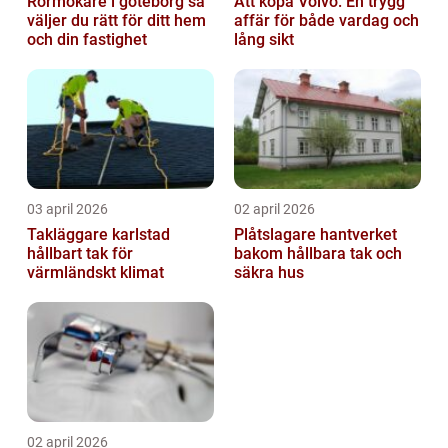
Rörmokare i göteborg så
Att köpa Volvo: En trygg
väljer du rätt för ditt hem
affär för både vardag och
och din fastighet
lång sikt
03 april 2026
02 april 2026
Takläggare karlstad
Plåtslagare hantverket
hållbart tak för
bakom hållbara tak och
värmländskt klimat
säkra hus
02 april 2026