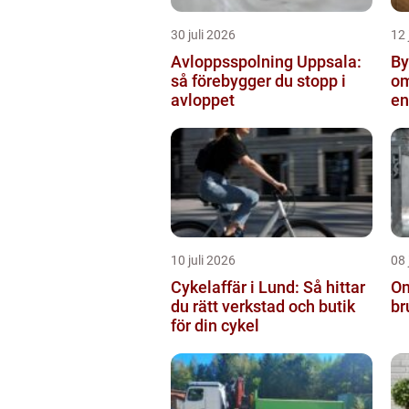
30 juli 2026
12 
Avloppsspolning Uppsala:
Byta
så förebygger du stopp i
om
avloppet
en
10 juli 2026
08 
Cykelaffär i Lund: Så hittar
Om
du rätt verkstad och butik
br
för din cykel