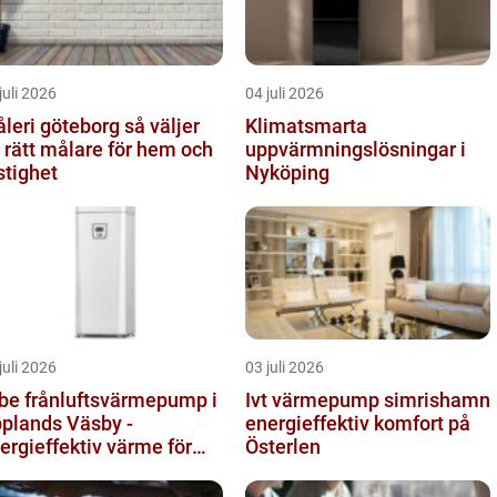
juli 2026
04 juli 2026
eri göteborg så väljer
Klimatsmarta
 rätt målare för hem och
uppvärmningslösningar i
stighet
Nyköping
juli 2026
03 juli 2026
be frånluftsvärmepump i
Ivt värmepump simrishamn
plands Väsby -
energieffektiv komfort på
ergieffektiv värme för
Österlen
llor och radhus