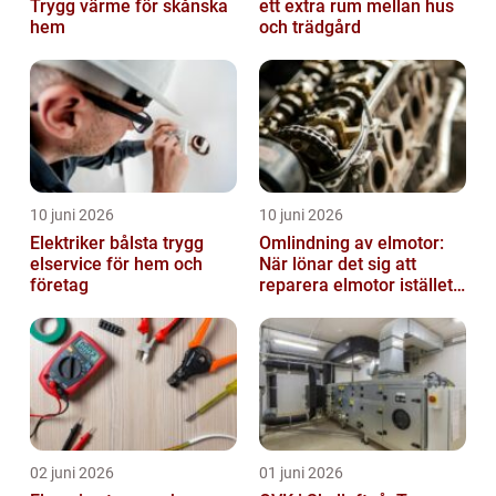
Trygg värme för skånska
ett extra rum mellan hus
hem
och trädgård
10 juni 2026
10 juni 2026
Elektriker bålsta trygg
Omlindning av elmotor:
elservice för hem och
När lönar det sig att
företag
reparera elmotor istället
för att byta?
02 juni 2026
01 juni 2026