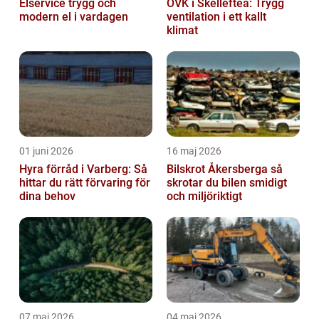
Elservice trygg och
OVK i Skellefteå: Trygg
modern el i vardagen
ventilation i ett kallt
klimat
01 juni 2026
16 maj 2026
Hyra förråd i Varberg: Så
Bilskrot Åkersberga så
hittar du rätt förvaring för
skrotar du bilen smidigt
dina behov
och miljöriktigt
07 maj 2026
04 maj 2026