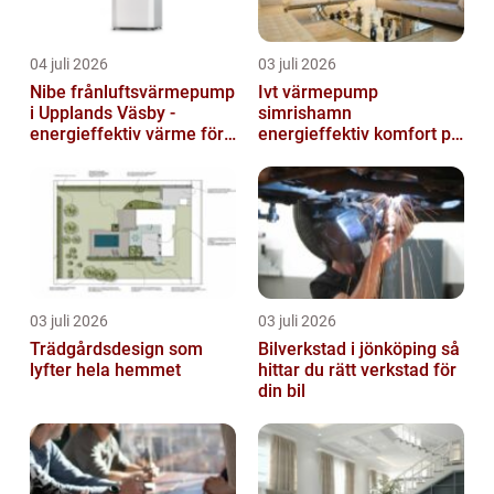
04 juli 2026
03 juli 2026
Nibe frånluftsvärmepump
Ivt värmepump
i Upplands Väsby -
simrishamn
energieffektiv värme för
energieffektiv komfort på
villor och radhus
Österlen
03 juli 2026
03 juli 2026
Trädgårdsdesign som
Bilverkstad i jönköping så
lyfter hela hemmet
hittar du rätt verkstad för
din bil