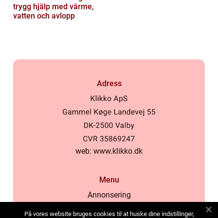
trygg hjälp med värme,
vatten och avlopp
Adress
web:
www.klikko.dk
Menu
Annonsering
Om oss
På vores website bruges cookies til at huske dine indstillinger,