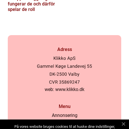
fungerar de och därför
spelar de roll
Adress
web:
www.klikko.dk
Menu
Annonsering
Om oss
På vores website bruges cookies til at huske dine indstillinger,