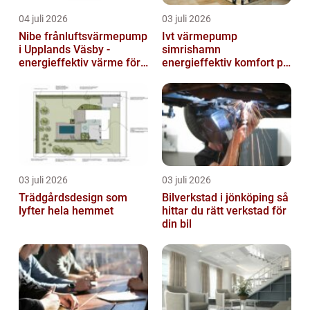
04 juli 2026
03 juli 2026
Nibe frånluftsvärmepump
Ivt värmepump
i Upplands Väsby -
simrishamn
energieffektiv värme för
energieffektiv komfort på
villor och radhus
Österlen
03 juli 2026
03 juli 2026
Trädgårdsdesign som
Bilverkstad i jönköping så
lyfter hela hemmet
hittar du rätt verkstad för
din bil