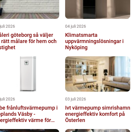
juli 2026
04 juli 2026
eri göteborg så väljer
Klimatsmarta
 rätt målare för hem och
uppvärmningslösningar i
stighet
Nyköping
juli 2026
03 juli 2026
be frånluftsvärmepump i
Ivt värmepump simrishamn
plands Väsby -
energieffektiv komfort på
ergieffektiv värme för
Österlen
llor och radhus