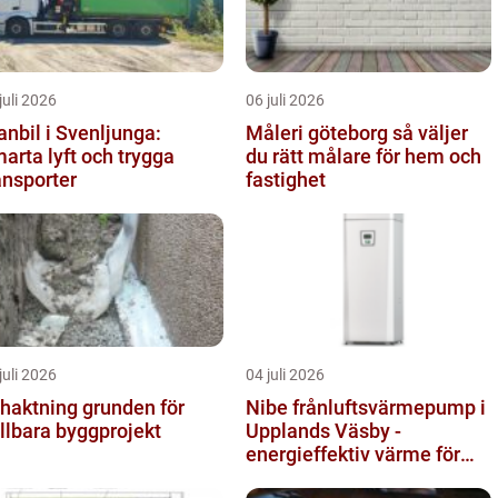
juli 2026
06 juli 2026
anbil i Svenljunga:
Måleri göteborg så väljer
arta lyft och trygga
du rätt målare för hem och
ansporter
fastighet
juli 2026
04 juli 2026
ktning grunden för
Nibe frånluftsvärmepump i
llbara byggprojekt
Upplands Väsby -
energieffektiv värme för
villor och radhus