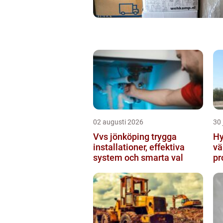
02 augusti 2026
30 
Vvs jönköping trygga
Hy
installationer, effektiva
vä
system och smarta val
pr