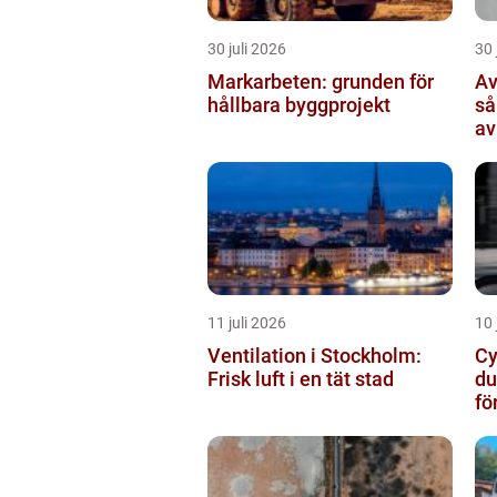
30 juli 2026
30 
Markarbeten: grunden för
Av
hållbara byggprojekt
så
av
11 juli 2026
10 
Ventilation i Stockholm:
Cy
Frisk luft i en tät stad
du
fö