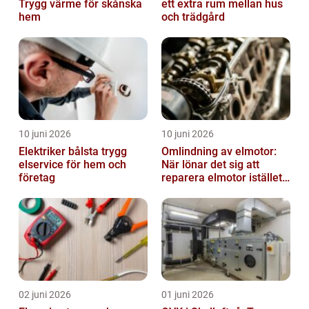
Trygg värme för skånska
ett extra rum mellan hus
hem
och trädgård
10 juni 2026
10 juni 2026
Elektriker bålsta trygg
Omlindning av elmotor:
elservice för hem och
När lönar det sig att
företag
reparera elmotor istället
för att byta?
02 juni 2026
01 juni 2026