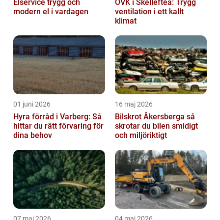
Elservice trygg och
OVK i Skellefteå: Trygg
modern el i vardagen
ventilation i ett kallt
klimat
01 juni 2026
16 maj 2026
Hyra förråd i Varberg: Så
Bilskrot Åkersberga så
hittar du rätt förvaring för
skrotar du bilen smidigt
dina behov
och miljöriktigt
07 maj 2026
04 maj 2026