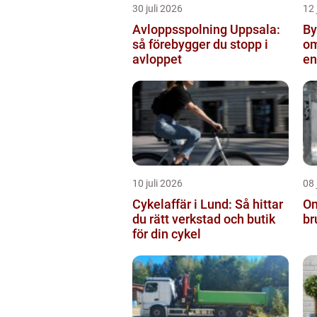
30 juli 2026
12 
Avloppsspolning Uppsala:
Byta
så förebygger du stopp i
om
avloppet
en
10 juli 2026
08 
Cykelaffär i Lund: Så hittar
Om
du rätt verkstad och butik
br
för din cykel