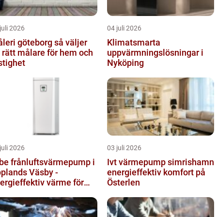
juli 2026
04 juli 2026
eri göteborg så väljer
Klimatsmarta
 rätt målare för hem och
uppvärmningslösningar i
stighet
Nyköping
juli 2026
03 juli 2026
be frånluftsvärmepump i
Ivt värmepump simrishamn
plands Väsby -
energieffektiv komfort på
ergieffektiv värme för
Österlen
llor och radhus