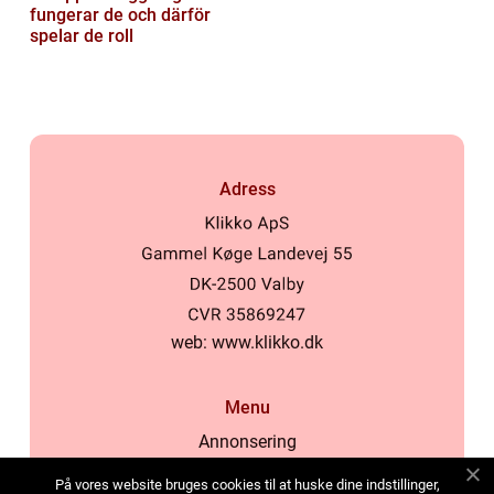
fungerar de och därför
spelar de roll
Adress
web:
www.klikko.dk
Menu
Annonsering
Om oss
På vores website bruges cookies til at huske dine indstillinger,