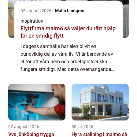
02 augusti 2026
Malin Lindgren
inspiration
Flyttfirma malmö så väljer du rätt hjälp
för en smidig flytt
I dagens samhälle har elen blivit en
oundviklig del av våra liv. Vi är beroende av
el för att våra hem och arbetsplatser ska
fungera smidigt. Med detta överhängande
beroende av el är det viktigt att se till a...
02 augusti 2026
30 juli 2026
Vvs jönköping trygga
Hyra ställning i malmö så